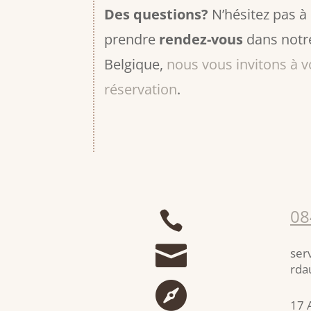
Des questions?
N’hésitez pas à
prendre
rendez-vous
dans notre
Belgique,
nous vous invitons à v
réservation
.
08


ser
rda

17 