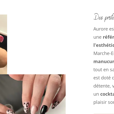
Des profe
Aurore es
une
réfé
l’esthét
Marche-E
manucu
tout en s
est doté 
détente, 
un
cockta
plaisir so