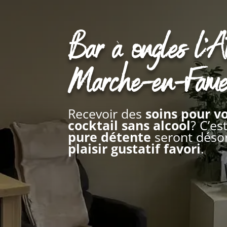
Bar à ongles l’A
Marche-en-Fam
Recevoir des
soins pour v
cocktail sans alcool
? C’e
pure détente
seront déso
plaisir gustatif favori
.