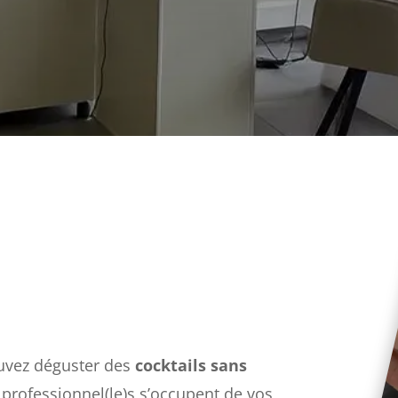
ouvez déguster des
cocktails sans
professionnel(le)s s’occupent de vos