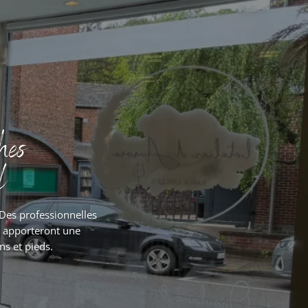
hes
l
 Des professionnelles
t apporteront une
ns et pieds.