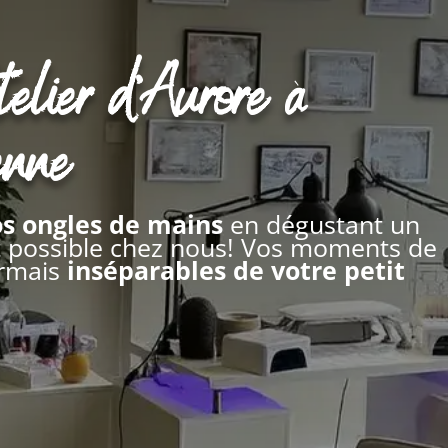
telier d’Aurore à
enne
os ongles de mains
en dégustant un
st possible chez nous! Vos moments de
rmais
inséparables de votre petit